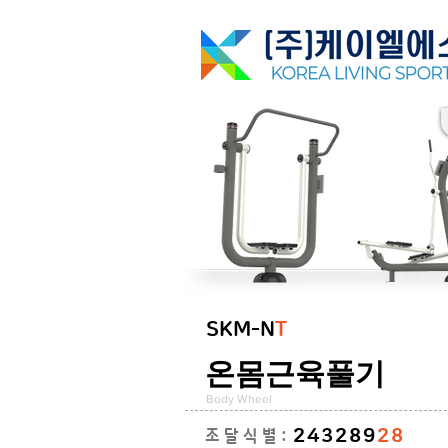
SKM-N
T
온몸근육풀기
Body Wheel
243289
28
조 달 식 별 :