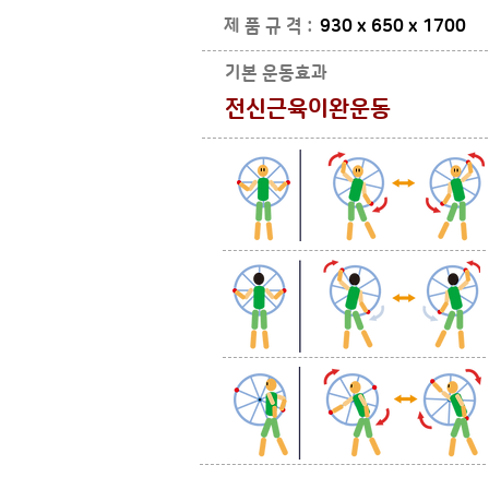
제 품 규 격 :
930 x 650 x 1700
기본 운동효과
​전신근육이완운동