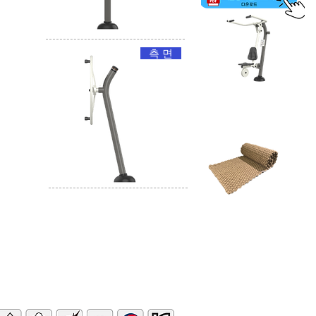
측 면
모던형 체육시설
보행매트