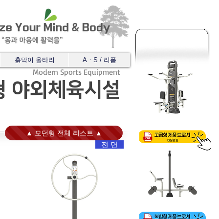
흙막이 울타리
AㆍS / 리폼
Modern Sports Equipment
형 야외체육시설
고급형 체육시설
▲ 모던형 전체 리스트 ▲
전 면
복합형 체육시설