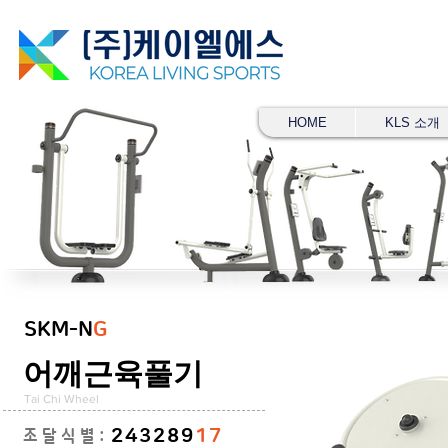
HOME
KLS 소개
SKM-N
G
어깨근육풀기
Tai Chi Wheel
243289
17
조 달 식 별 :