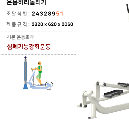
​온몸허리돌리기
243289
51
조 달 식 별 :
제 품 규 격 :
2320 x 620 x 2060
기본 운동효과
심폐기능강화운동