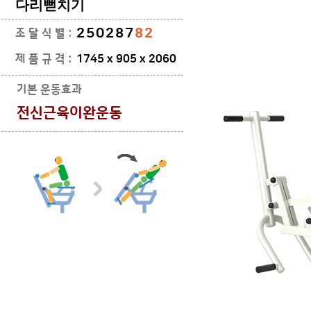
​다리뻗치기
250287
82
조 달 식 별 :
제 품 규 격 :
1745 x 905 x 2060
기본 운동효과
​전신근육이완운동