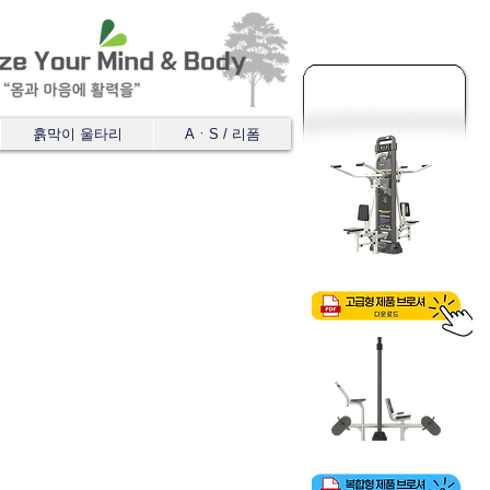
흙막이 울타리
AㆍS / 리폼
고급형 체육시설
복합형 체육시설